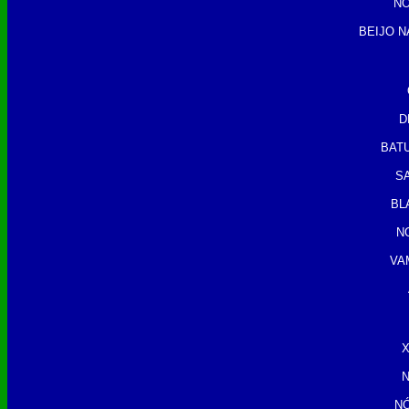
NO
BEIJO N
D
BAT
S
BL
N
VA
X
N
N