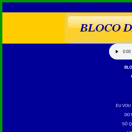
BLO
EU VOU
DO 
SÓ Q