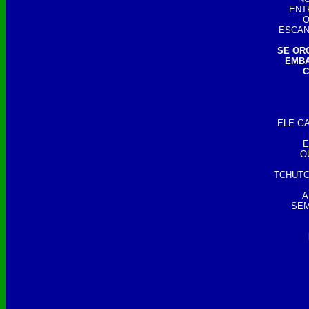
ENT
O
ESCAN
SE OR
EMBA
C
ELE GA
E
O
TCHUTC
A
SEM